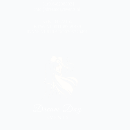
+31(0)6-82088031
info@dreamdayevents.nl
KvK: 34372155
BTW: NL001168358B39
IBAN: NL61RABO0305279491