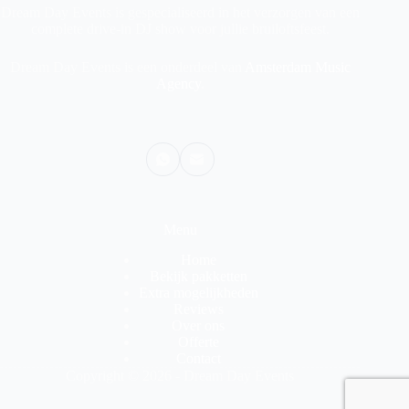
Dream Day Events is gespecialiseerd in het verzorgen van een
complete drive-in DJ show voor jullie bruiloftsfeest.
Dream Day Events is een onderdeel van
Amsterdam Music
Agency
.
Menu
Home
Bekijk pakketten
Extra mogelijkheden
Reviews
Over ons
Offerte
Contact
Copyright © 2026 - Dream Day Events