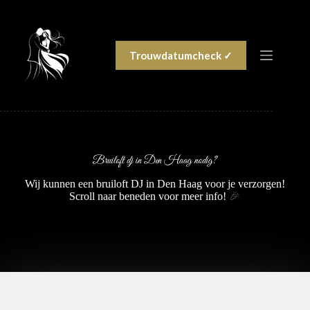
Ga
naar
de
inhoud
Trouwdatumcheck ✓
Bruiloft dj in Den Haag nodig?
Wij kunnen een bruiloft DJ in Den Haag voor je verzorgen!
Scroll naar beneden voor meer info!
🎉