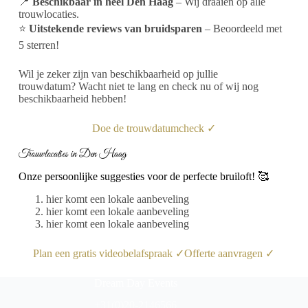
📍
Beschikbaar in heel Den Haag
– Wij draaien op alle
trouwlocaties.
⭐
Uitstekende reviews van bruidsparen
– Beoordeeld met
5 sterren!
Wil je zeker zijn van beschikbaarheid op jullie
trouwdatum? Wacht niet te lang en check nu of wij nog
beschikbaarheid hebben!
Doe de trouwdatumcheck ✓
Trouwlocaties in Den Haag
Onze persoonlijke suggesties voor de perfecte bruiloft! 🥰
hier komt een lokale aanbeveling
hier komt een lokale aanbeveling
hier komt een lokale aanbeveling
Plan een gratis videobelafspraak ✓
Offerte aanvragen ✓
Dream Day Events
+31(0)20-2146566