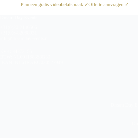
Plan een gratis videobelafspraak ✓
Offerte aanvragen ✓
Dream Day Events
+31(0)20-2146566
+31(0)6-82088031
info@dreamdayevents.nl
KvK: 34372155
BTW: NL001168358B39
IBAN: NL61RABO0305279491
Dream Day Eve
Dr