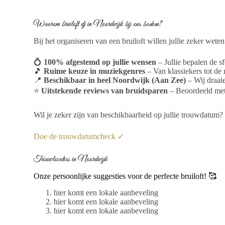
Waarom bruiloft dj in Noordwijk bij ons boeken?
Bij het organiseren van een bruiloft willen jullie zeker wete
💍
100% afgestemd op jullie wensen
– Jullie bepalen de sf
🎵
Ruime keuze in muziekgenres
– Van klassiekers tot de 
📍
Beschikbaar in heel Noordwijk (Aan Zee)
– Wij draaie
⭐
Uitstekende reviews van bruidsparen
– Beoordeeld met 
Wil je zeker zijn van beschikbaarheid op jullie trouwdatum?
Doe de trouwdatumcheck ✓
Trouwlocaties in Noordwijk
Onze persoonlijke suggesties voor de perfecte bruiloft! 🥰
hier komt een lokale aanbeveling
hier komt een lokale aanbeveling
hier komt een lokale aanbeveling