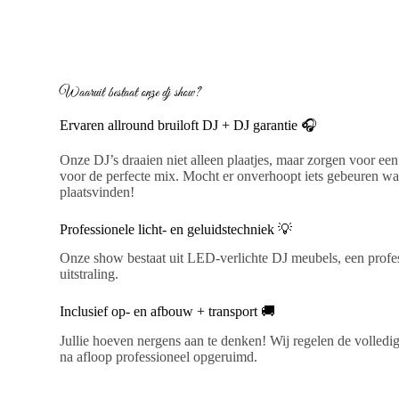
Waaruit bestaat onze dj show?
Ervaren allround bruiloft DJ + DJ garantie 🎧
Onze DJ’s draaien niet alleen plaatjes, maar zorgen voor ee
voor de perfecte mix. Mocht er onverhoopt iets gebeuren waar
plaatsvinden!
Professionele licht- en geluidstechniek 💡
Onze show bestaat uit LED-verlichte DJ meubels, een professi
uitstraling.
Inclusief op- en afbouw + transport 🚚
Jullie hoeven nergens aan te denken! Wij regelen de volledige
na afloop professioneel opgeruimd.