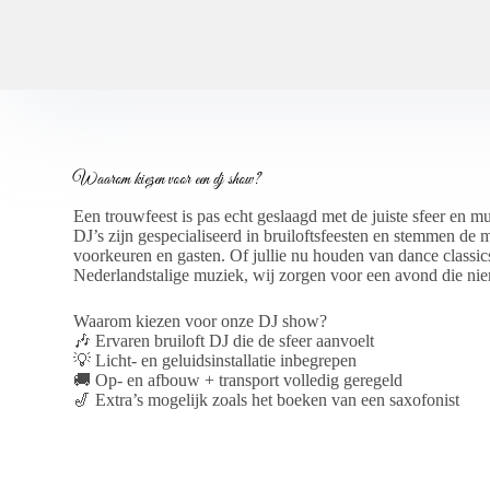
Waarom kiezen voor een dj show?
Een trouwfeest is pas echt geslaagd met de juiste sfeer en m
DJ’s zijn gespecialiseerd in bruiloftsfeesten en stemmen de m
voorkeuren en gasten. Of jullie nu houden van dance classics
Nederlandstalige muziek, wij zorgen voor een avond die ni
Waarom kiezen voor onze DJ show?
🎶 Ervaren bruiloft DJ die de sfeer aanvoelt
💡 Licht- en geluidsinstallatie inbegrepen
🚚 Op- en afbouw + transport volledig geregeld
🎷 Extra’s mogelijk zoals het boeken van een saxofonist